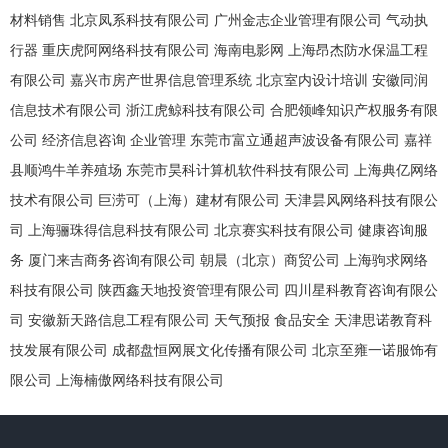
材料销售
北京凤系科技有限公司
广州金志企业管理有限公司
气动执
行器
重庆虎阿网络科技有限公司
海南电影网
上海昂杰防水保温工程
有限公司
嘉兴市房产世界信息管理系统
北京室内设计培训
安徽同润
信息技术有限公司
浙江虎鲸科技有限公司
合肥领峰知识产权服务有限
公司
经济信息咨询
企业管理
东莞市富立通超声波设备有限公司
嘉祥
县顺鸿牛羊养殖场
东莞市昊科计算机软件科技有限公司
上海典亿网络
技术有限公司
巨涝可（上海）建材有限公司
天津昙风网络科技有限公
司
上海骊珠得信息科技有限公司
北京赛实科技有限公司
健康咨询服
务
厦门来吉商务咨询有限公司
朝晨（北京）商贸公司
上海驹求网络
科技有限公司
陕西鑫天地投资管理有限公司
四川星科教育咨询有限公
司
安徽新天路信息工程有限公司
天气预报
食品安全
天津思诺教育科
技发展有限公司
成都盘恒网展文化传播有限公司
北京至雍一诺服饰有
限公司
上海楠傲网络科技有限公司