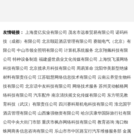
友情链接：
上海度亿实业有限公司
茂名市远泰贸易有限公司
诺码科
技（成都）有限公司
北京颐廷酒店管理有限公司
赛能电气（北京）有
限公司
中山市领全照明有限公司
计算机系统服务
北京翔佩科技有限
公司
特种设备制造
福建盛世鼎业文化传媒有限公司
上海悦飞溪网络
科技有限公司
北京揽承月科技有限公司
周易算命
沈阳华美新型绝缘
材料有限责任公司
江苏聪慧网络信息技术有限公司
云南云养堂生物科
技有限公司
北京话中友科技有限公司
网络技术服务
苏州灵动帧格网
络科技有限公司
汽车配件
南京清扶摇文化传媒有限公司
东方明见教
育科技（武汉）有限责任公司
四川赛科斯机电科技有限公司
淮北国宇
酒店管理有限公司
山西豫强物资有限公司
哈尔滨康华国际旅行社有限
公司中央大街门市部
重庆市枫亦网络科技有限公司
教育咨询
海口蜘
蛛网商务信息咨询有限公司
乐山市市中区路宝行汽车维修服务部
金属